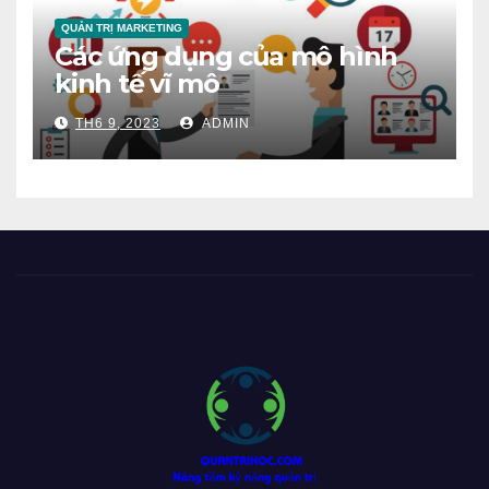
QUẢN TRỊ MARKETING
Các ứng dụng của mô hình
kinh tế vĩ mô
TH6 9, 2023
ADMIN