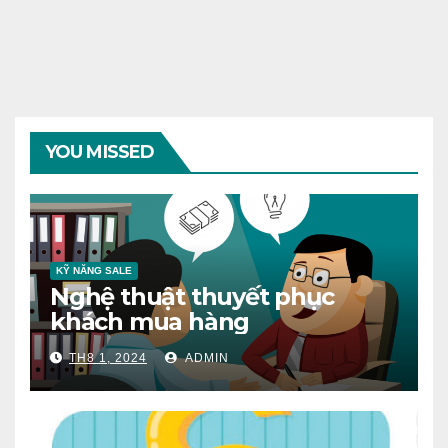
YOU MISSED
KỸ NĂNG SALE
Nghệ thuật thuyết phục
khách mua hàng
TH8 1, 2024
ADMIN