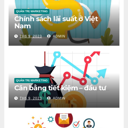
QUẢN TRỊ MARKETING
Chính sách lãi suất ở Việt
Nam
TH6 9, 2023
ADMIN
QUẢN TRỊ MARKETING
Cân bằng tiết kiệm – đầu tư
TH6 9, 2023
ADMIN