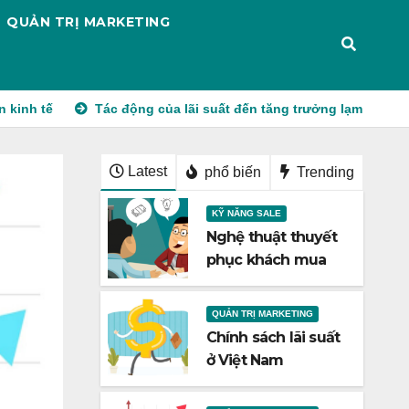
QUẢN TRỊ MARKETING
Tác động của lãi suất đến tăng trưởng lạm phát và vai trò điều
Latest
phổ biến
Trending
KỸ NĂNG SALE
Nghệ thuật thuyết
phục khách mua
hàng
QUẢN TRỊ MARKETING
Chính sách lãi suất
ở Việt Nam