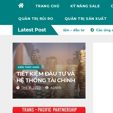
TRANG CHỦ
KỸ NĂNG SALE
QUẢN TRỊ RỦI RO
QUẢN TRỊ SẢN XUẤT
Latest Post
 Nam
Cân bằng tiết kiệm – đầu tư
Các ứng dụng của mô
KIẾN THỨC KHÁC
TIẾT KIỆM ĐẦU TƯ VÀ
HỆ THỐNG TÀI CHÍNH
TH6 9, 2023
ADMIN