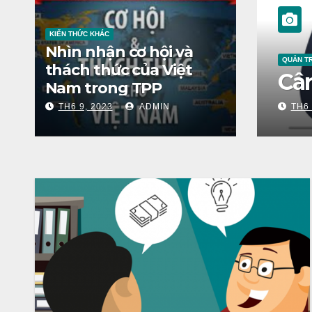
KIẾN THỨC KHÁC
Nhìn nhận cơ hội và
QUẢN TR
thách thức của Việt
ãi suất ở Việt Nam
Cân
Nam trong TPP
TH6 9, 2023
ADMIN
TH6 