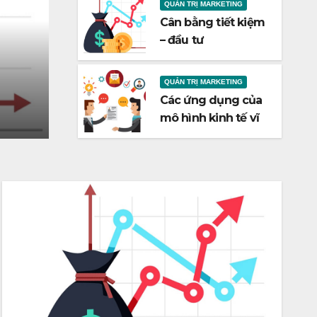
QUẢN TRỊ MARKETING
Cân bằng tiết kiệm
QUẢN TRỊ MARKETING
– đầu tư
Các ứng dụng của mô h
vĩ mô
QUẢN TRỊ MARKETING
Các ứng dụng của
TH6 9, 2023
ADMIN
mô hình kinh tế vĩ
mô