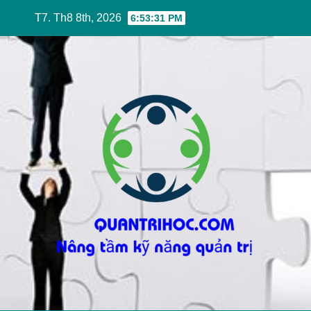
Skip
T7. Th8 8th, 2026
6:53:33 PM
to
content