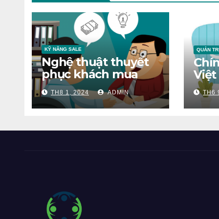
KỸ NĂNG SALE
QUẢN TR
Nghệ thuật thuyết
Chín
phục khách mua
Việ
hàng
TH8 1, 2024
ADMIN
TH6 