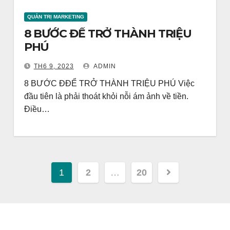
QUẢN TRỊ MARKETING
8 BƯỚC ĐỂ TRỞ THÀNH TRIỆU
PHÚ
TH6 9, 2023
ADMIN
8 BƯỚC ĐĐỂ TRỞ THÀNH TRIỆU PHÚ Việc
đầu tiên là phải thoát khỏi nỗi ám ảnh về tiền.
Điều…
Phân
1
2
…
20
trang
bài