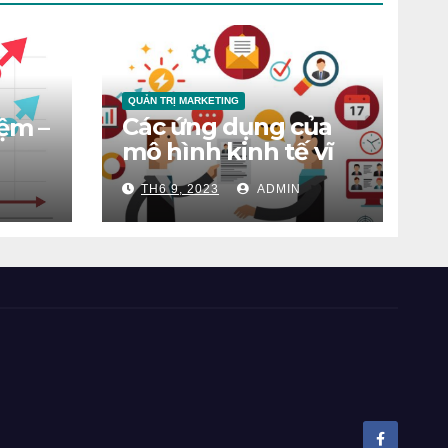
QUẢN TRỊ MARKETING
Các ứng dụng của
iệm –
mô hình kinh tế vĩ
mô
TH6 9, 2023
ADMIN