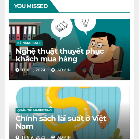
viết
YOU MISSED
KỸ NĂNG SALE
Nghệ thuật thuyết phục
khách mua hàng
TH8 1, 2024
ADMIN
QUẢN TRỊ MARKETING
Chính sách lãi suất ở Việt
Nam
TH6 9, 2023
ADMIN