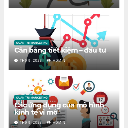
QUẢN TRỊ MARKETING
Cân bằng tiết kiệm – đầu tư
TH6 9, 2023
ADMIN
QUẢN TRỊ MARKETING
Các ứng dụng của mô hình
kinh tế vĩ mô
TH6 9, 2023
ADMIN