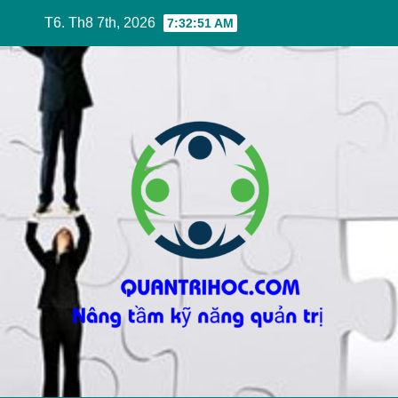
Skip
T6. Th8 7th, 2026
7:32:52 AM
to
content