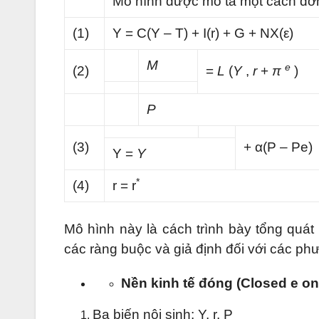
Mô hình được mô tả một cách đơn
(1)
Y = C(Y – T) + I(r) + G + NX(ε)
M
e
(2)
=
L
(
Y
,
r
+
π
)
P
(3)
+ α(P – Pe)
Y =
Y
*
(4)
r = r
Mô hình này là cách trình bày tổng quát
các ràng buộc và giả định đối với các ph
Nền kinh tế đóng (Closed e on
Ba biến nội sinh: Y, r, P