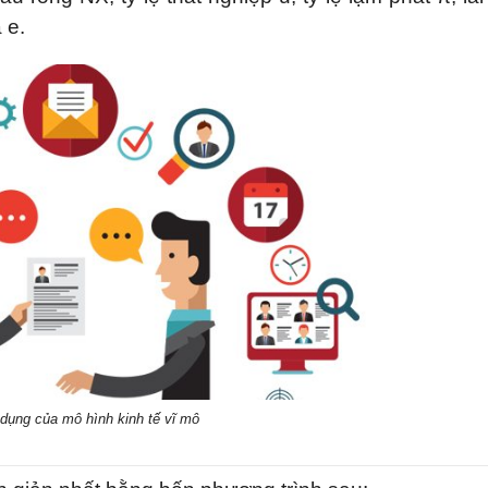
 e.
dụng của mô hình kinh tế vĩ mô