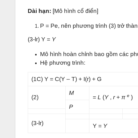
Dài hạn:
[Mô hình cổ điển]
P = Pe, nên phương trình (3) trở thàn
(3-lr) Y =
Y
Mô hình hoàn chỉnh bao gồm các phươn
Hệ phương trình:
(1C) Y = C(Y – T) + I(r) + G
M
e
(2)
=
L
(
Y
,
r
+
π
)
P
(3-lr)
Y =
Y