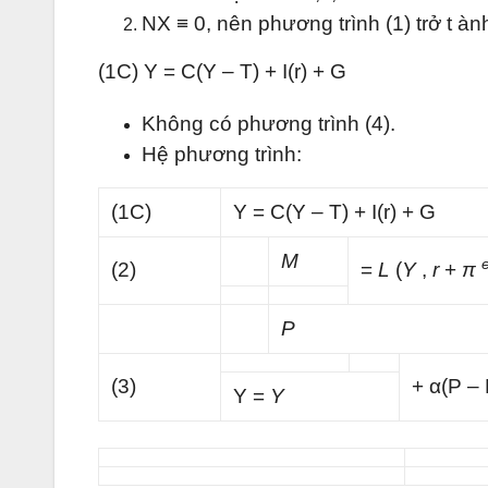
NX ≡ 0, nên phương trình (1) trở t àn
(1C) Y = C(Y – T) + I(r) + G
Không có phương trình (4).
Hệ phương trình:
(1C)
Y = C(Y – T) + I(r) + G
M
(2)
=
L
(
Y
,
r
+
π
P
(3)
+ α(P –
Y =
Y