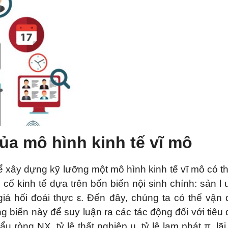
a mô hình kinh tế vĩ mô
 xây dựng kỹ lưỡng một mô hình kinh tế vĩ mô có t
cố kinh tế dựa trên bốn biến nội sinh chính: sản l
 giá hối đoái thực ε. Đến đây, chúng ta có thể vận
g biến này để suy luận ra các tác động đối với tiêu
ẩu ròng NX, tỷ lệ thất nghiệp u, tỷ lệ lạm phát π, lãi