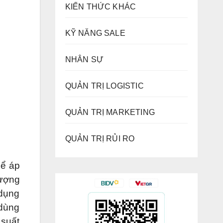
KIẾN THỨC KHÁC
KỸ NĂNG SALE
NHÂN SỰ
QUẢN TRỊ LOGISTIC
QUẢN TRỊ MARKETING
QUẢN TRỊ RỦI RO
hể áp
 ượng
 dụng
 dùng
 suất