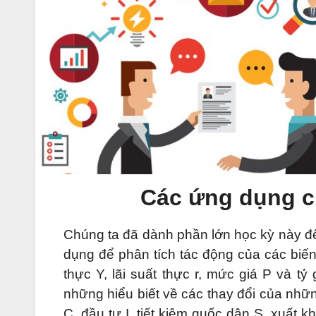
Các ứng dụng củ
Chúng ta đã dành phần lớn học kỳ này để
dụng để phân tích tác động của các biến 
thực Y, lãi suất thực r, mức giá P và tỷ
những hiểu biết về các thay đổi của nhữn
C, đầu tư I, tiết kiệm quốc dân S, xuất kh