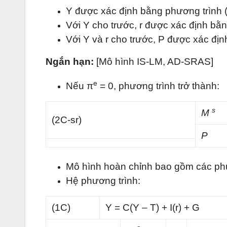
Y được xác định bằng phương trình (3
Với Y cho trước, r được xác định bằ
Với Y và r cho trước, P được xác địn
Ngắn hạn:
[Mô hình IS-LM, AD-SRAS]
e
Nếu π
= 0, phương trình trở thành:
s
M
(2C-sr)
P
Mô hình hoàn chỉnh bao gồm các phươ
Hệ phương trình:
(1C)
Y = C(Y – T) + I(r) + G