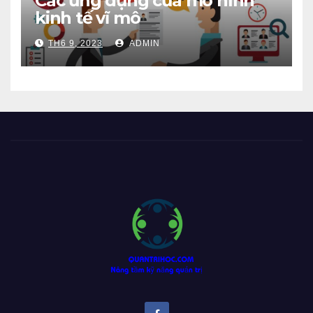
Các ứng dụng của mô hình
kinh tế vĩ mô
TH6 9, 2023
ADMIN