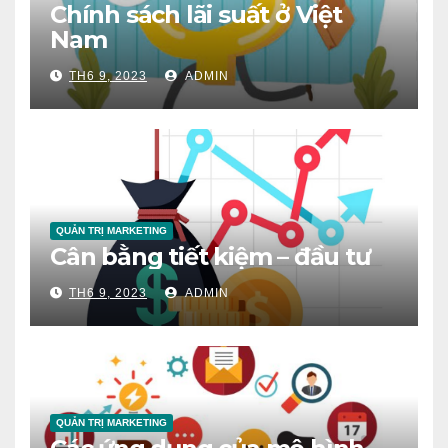
Chính sách lãi suất ở Việt
Nam
TH6 9, 2023
ADMIN
QUẢN TRỊ MARKETING
Cân bằng tiết kiệm – đầu tư
TH6 9, 2023
ADMIN
QUẢN TRỊ MARKETING