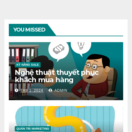
YOU MISSED
KỸ NĂNG SALE
Nghệ thuật thuyết phục
khách mua hàng
TH8 1, 2024
ADMIN
QUẢN TRỊ MARKETING