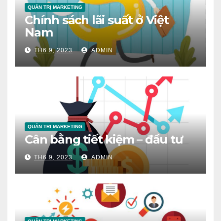
QUẢN TRỊ MARKETING
Chính sách lãi suất ở Việt
Nam
TH6 9, 2023
ADMIN
QUẢN TRỊ MARKETING
Cân bằng tiết kiệm – đầu tư
TH6 9, 2023
ADMIN