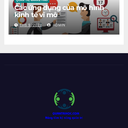
QUẢN TRỊ MARKETING
Các ứng dụng của mô hình
kinh tế vĩ mô
TH6 9, 2023
ADMIN