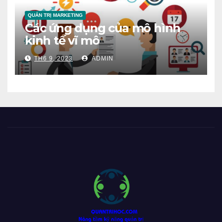
QUẢN TRỊ MARKETING
Các ứng dụng của mô hình
kinh tế vĩ mô
TH6 9, 2023
ADMIN