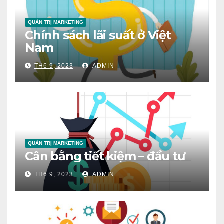
QUẢN TRỊ MARKETING
Chính sách lãi suất ở Việt
Nam
TH6 9, 2023
ADMIN
QUẢN TRỊ MARKETING
Cân bằng tiết kiệm – đầu tư
TH6 9, 2023
ADMIN