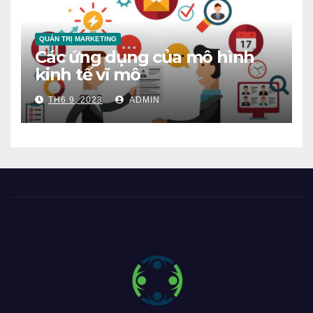
QUẢN TRỊ MARKETING
Các ứng dụng của mô hình
kinh tế vĩ mô
TH6 9, 2023
ADMIN