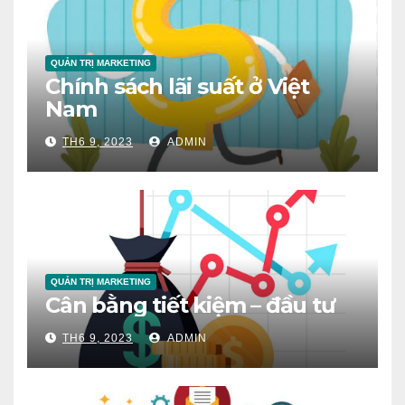
QUẢN TRỊ MARKETING
Chính sách lãi suất ở Việt
Nam
TH6 9, 2023
ADMIN
QUẢN TRỊ MARKETING
Cân bằng tiết kiệm – đầu tư
TH6 9, 2023
ADMIN