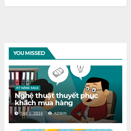
YOU MISSED
KỸ NĂNG SALE
Nghệ thuật thuyết phục
khách mua hàng
TH8 1, 2024
ADMIN