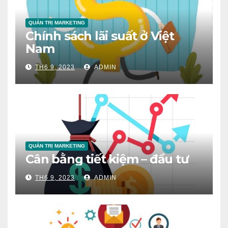
QUẢN TRỊ MARKETING
Chính sách lãi suất ở Việt
Nam
TH6 9, 2023
ADMIN
QUẢN TRỊ MARKETING
Cân bằng tiết kiệm – đầu tư
TH6 9, 2023
ADMIN