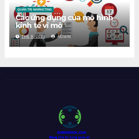
QUẢN TRỊ MARKETING
Các ứng dụng của mô hình
kinh tế vĩ mô
TH6 9, 2023
ADMIN