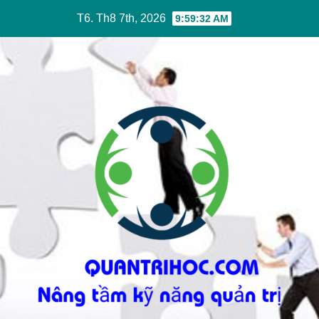
Skip
T6. Th8 7th, 2026
9:59:32 AM
to
content