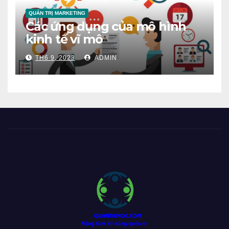
QUẢN TRỊ MARKETING
Các ứng dụng của mô hình
kinh tế vĩ mô
TH6 9, 2023
ADMIN