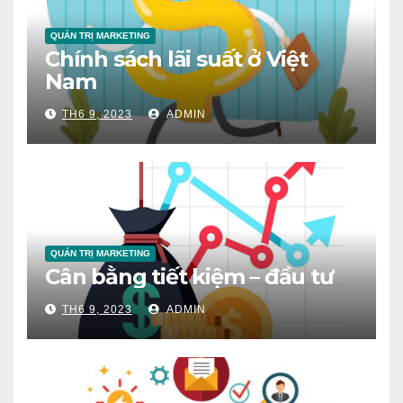
QUẢN TRỊ MARKETING
Chính sách lãi suất ở Việt
Nam
TH6 9, 2023
ADMIN
QUẢN TRỊ MARKETING
Cân bằng tiết kiệm – đầu tư
TH6 9, 2023
ADMIN