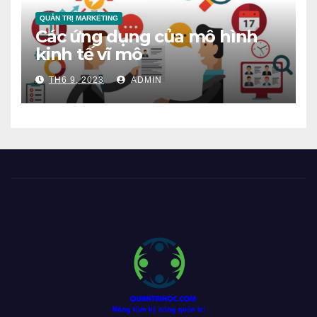
QUẢN TRỊ MARKETING
Các ứng dụng của mô hình
kinh tế vĩ mô
TH6 9, 2023
ADMIN