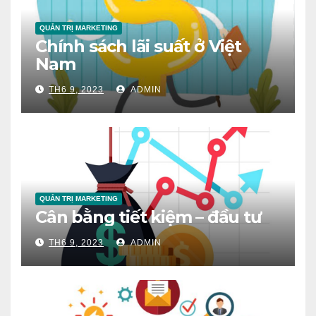
QUẢN TRỊ MARKETING
Chính sách lãi suất ở Việt
Nam
TH6 9, 2023
ADMIN
QUẢN TRỊ MARKETING
Cân bằng tiết kiệm – đầu tư
TH6 9, 2023
ADMIN