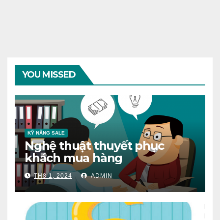
YOU MISSED
KỸ NĂNG SALE
Nghệ thuật thuyết phục
khách mua hàng
TH8 1, 2024
ADMIN