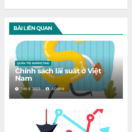
BÀI LIÊN QUAN
QUẢN TRỊ MARKETING
Chính sách lãi suất ở Việt
Nam
TH6 9, 2023
ADMIN