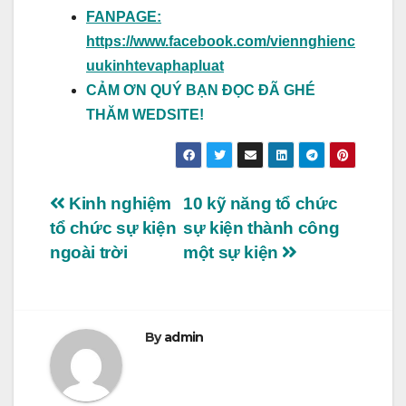
FANPAGE:
https://www.facebook.com/viennghienc
uukinhtevaphapluat
CẢM ƠN QUÝ BẠN ĐỌC ĐÃ GHÉ
THĂM WEDSITE!
Điều
Kinh nghiệm
10 kỹ năng tổ chức
tổ chức sự kiện
sự kiện thành công
hướng
ngoài trời
một sự kiện
bài
viết
By
admin