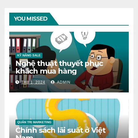
YOU MISSED
KỸ NĂNG SALE
Nghệ thuật thuyết phục
khách mua hàng
TH8 1, 2024
ADMIN
QUẢN TRỊ MARKETING
Chính sách lãi suất ở Việt
Nam