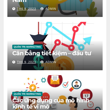
TH6 9, 2023
ADMIN
QUẢN TRỊ MARKETING
Cân bằng tiết kiệm – đầu tư
TH6 9, 2023
ADMIN
QUẢN TRỊ MARKETING
Các ứng dụng của mô hình
kinh tế vĩ mô