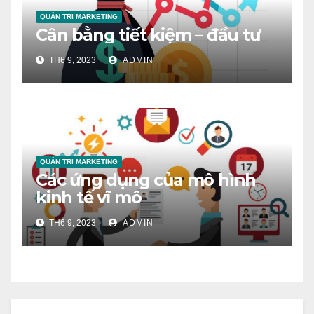
QUẢN TRỊ MARKETING
Cân bằng tiết kiệm – đầu tư
TH6 9, 2023
ADMIN
QUẢN TRỊ MARKETING
Các ứng dụng của mô hình
kinh tế vĩ mô
TH6 9, 2023
ADMIN