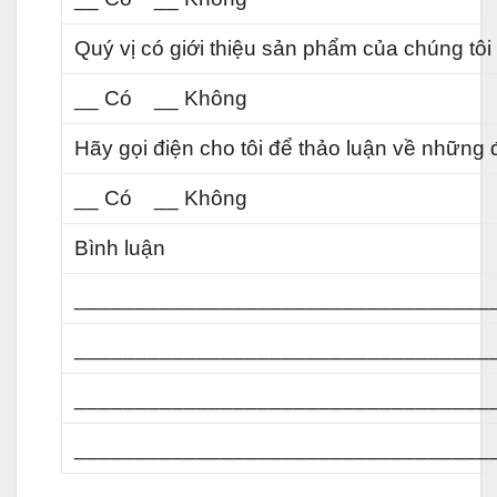
Quý vị có giới thiệu sản phẩm của chúng tô
__ Có __ Không
Hãy gọi điện cho tôi để thảo luận về những đ
__ Có __ Không
Bình luận
__________________________________
__________________________________
__________________________________
__________________________________