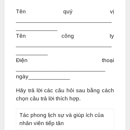
Tên quý vị
______________________________
_____________
Tên công ty
______________________________
__________
Điện thoại
____________________________
ngày_____________
Hãy trả lời các câu hỏi sau bằng cách
chọn câu trả lời thích hợp.
Tác phong lịch sự và giúp ích của
nhân viên tiếp tân