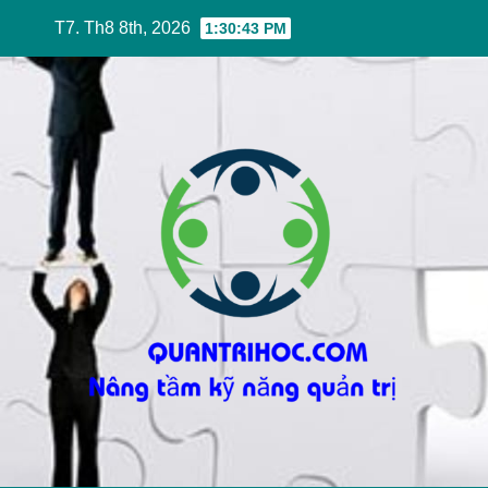
Skip
T7. Th8 8th, 2026
1:30:44 PM
to
content