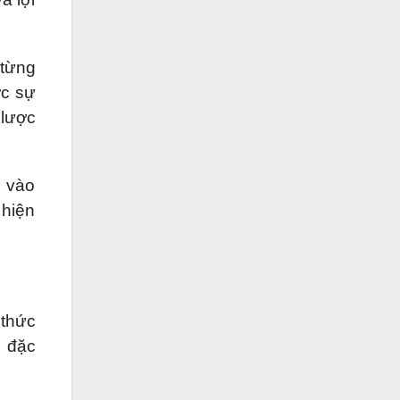
 từng
ợc sự
 lược
 vào
 hiện
 thức
g đặc