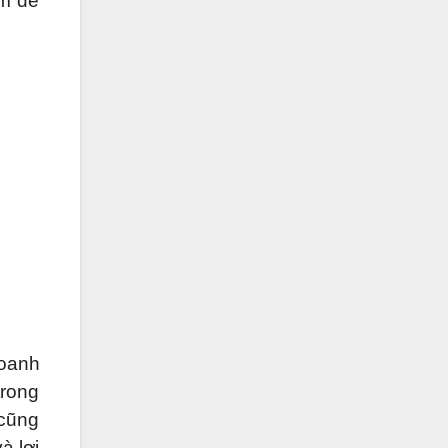
ăm để
doanh
trong
 cũng
à lợi