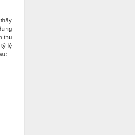
 thấy
 dựng
h thu
tỷ lệ
au: