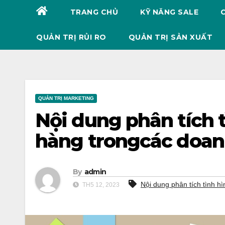
TRANG CHỦ
KỸ NĂNG SALE
QUẢN TRỊ RỦI RO
QUẢN TRỊ SẢN XUẤT
QUẢN TRỊ MARKETING
Nội dung phân tích 
hàng trongcác doan
By
admin
Nội dung phân tích tình h
TH5 12, 2023