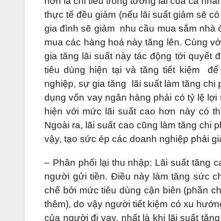
hơn là chi tiêu trong tương lai của cá nh
thực tế đều giảm (nếu lãi suất giảm sẽ có 
gia đình sẽ giảm nhu cầu mua sắm nhà ở 
mua các hàng hoá này tăng lên. Cùng với l
gia tăng lãi suất này tác động tới quyết
tiêu dùng hiện tại và tăng tiết kiệm đ
nghiệp, sự gia tăng lãi suất làm tăng chi
dụng vốn vay ngân hàng phải có tỷ lệ lợi
hiện với mức lãi suất cao hơn này có t
Ngoài ra, lãi suất cao cũng làm tăng chi 
vậy, tạo sức ép các doanh nghiệp phải g
– Phân phối lại thu nhập: Lãi suất tăng 
người gửi tiền. Điều này làm tăng sức ch
chế bởi mức tiêu dùng cận biên (phần chi
thêm), do vậy người tiết kiệm có xu hướn
của người đi vay, nhất là khi lãi suất tă