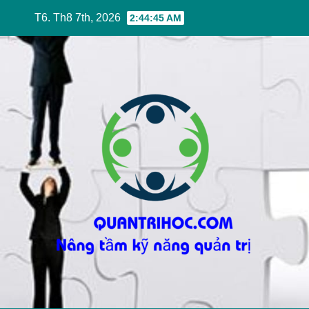
Skip
T6. Th8 7th, 2026
2:44:46 AM
to
content