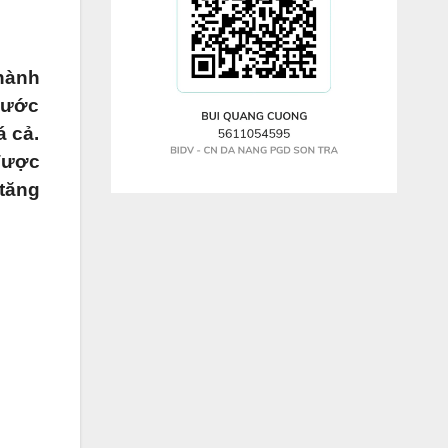
 hành
 nước
á cả.
 được
 tăng