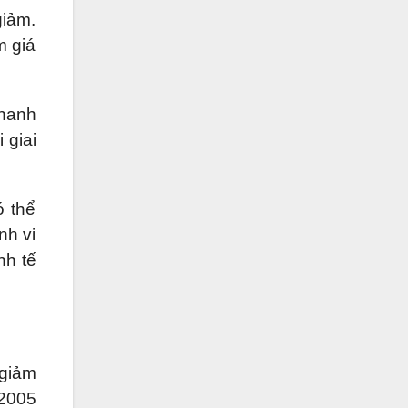
giảm.
m giá
nhanh
 giai
ó thể
nh vi
nh tế
 giảm
2005