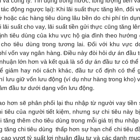
ân và công ty. Tín dụng trong nước, tổng lượng tiền v
tác động ngược lại): Khi lãi suất thực tăng lên, đối v
hoặc các hàng tiêu dùng lâu bền do chi phí tín dụ
ãi suất cho vay, lãi suất tiền gửi thực cũng tăng lê
 định tiêu dùng của khu vực hộ gia đình theo hướng
ể cho tiêu dùng trong tương lai. Đối với khu vực 
 phí vốn vay ngân hàng. Điều này đòi hỏi dự án đầu 
 nhuận lớn hơn và kết quả là số dự án đầu tư có thể
hể giảm hay nói cách khác, đầu tư cố định có thể 
phí lưu giữ vốn lưu động (ví dụ như hàng trong kho) 
iảm đầu tư dưới dạng vốn lưu động.
cao hơn sẽ phân phối lại thu nhập từ người vay tiền
i tiêu của người tiết kiệm, nhưng sự chi tiêu này b
 tăng thêm cho tiêu dùng trong mỗi giá trị thu nhập
g tăng chi tiêu dùng thấp hơn sự hạn chế chi tiêu đ
ng cao vượt tỷ suất lợi nhuận đầu tư và các danh mụ