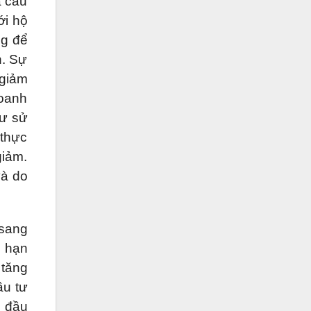
à cầu
ới hộ
ng để
n. Sự
 giảm
doanh
tư sử
 thực
giảm.
và do
 sang
ị hạn
 tăng
ầu tư
c đầu