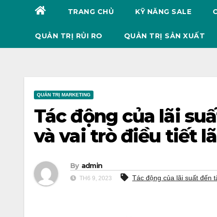
TRANG CHỦ
KỸ NĂNG SALE
QUẢN TRỊ RỦI RO
QUẢN TRỊ SẢN XUẤT
QUẢN TRỊ MARKETING
Tác động của lãi su
và vai trò điều tiết l
By
admin
Tác động của lãi suất đến t
TH6 9, 2023