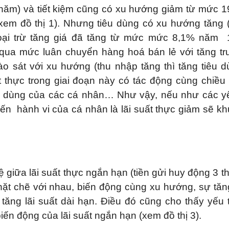
năm) và tiết kiệm cũng có xu hướng giảm từ mức 
m đồ thị 1). Nhưng tiêu dùng có xu hướng tăng 
oại trừ tăng giá đã tăng từ mức mức 8,1% năm 
qua mức luân chuyển hàng hoá bán lẻ với tăng t
sát với xu hướng (thu nhập tăng thì tăng tiêu d
ất thực trong giai đoạn này có tác động cùng chiề
iêu dùng của các cá nhân… Như vậy, nếu như các y
ến hành vi của cá nhân là lãi suất thực giảm sẽ k
 giữa lãi suất thực ngắn hạn (tiền gửi huy động 3 t
chặt chẽ với nhau, biến động cùng xu hướng, sự tăn
 tăng lãi suất dài hạn. Điều đó cũng cho thấy yếu 
ến động của lãi suất ngắn hạn (xem đồ thị 3).