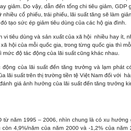
vay giảm. Do vậy, dẫn đến tổng chi tiêu giảm, GDP 
 nhiều cổ phiếu, trái phiếu, lãi suất tăng sẽ làm giả
ừ đó tạo sức ép giảm tiêu dùng của các hộ gia đình.
 vi tiêu dùng và sản xuất của xã hội nhiều hay ít, 
ã hội của mỗi quốc gia, trong từng quốc gia thì mỗi
thì mức độ tác động của lãi suất cũng khác nhau.
 động của lãi suất đến tăng trưởng và lạm phát c
lãi suất trên thị trường tiền tệ Việt Nam đối với hà
đánh giá ảnh hưởng của lãi suất đến tăng trưởng ki
ND từ năm 1995 – 2006, nhìn chung là có xu hướng
 còn 4,9%/năm của năm 2000 và -1,2% của năm 