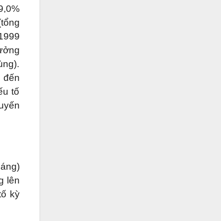
19,0%
(tổng
1999
rưởng
ùng).
u đến
ếu tố
huyến
háng)
g lên
tố kỳ