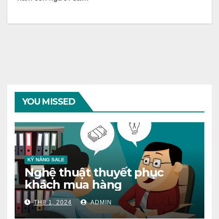
YOU MISSED
KỸ NĂNG SALE
Nghệ thuật thuyết phục
khách mua hàng
TH8 1, 2024
ADMIN