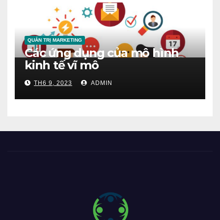
QUẢN TRỊ MARKETING
Các ứng dụng của mô hình
kinh tế vĩ mô
TH6 9, 2023
ADMIN