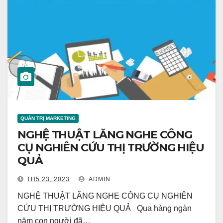
QUẢN TRỊ MARKETING
NGHỆ THUẬT LẮNG NGHE CÔNG
CỤ NGHIÊN CỨU THỊ TRƯỜNG HIỆU
QUẢ
TH5 23, 2023
ADMIN
NGHỆ THUẬT LẮNG NGHE CÔNG CỤ NGHIÊN
CỨU THỊ TRƯỜNG HIỆU QUẢ Qua hàng ngàn
năm con người đã…