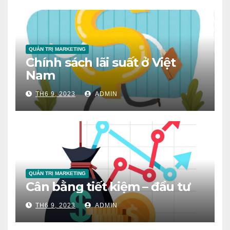
QUẢN TRỊ MARKETING
Chính sách lãi suất ở Việt
Nam
TH6 9, 2023
ADMIN
QUẢN TRỊ MARKETING
Cân bằng tiết kiệm – đầu tư
TH6 9, 2023
ADMIN