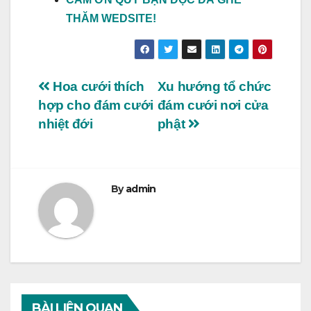
THĂM WEDSITE!
Điều
Hoa cưới thích
Xu hướng tổ chức
hợp cho đám cưới
đám cưới nơi cửa
hướng
nhiệt đới
phật
bài
viết
By
admin
BÀI LIÊN QUAN