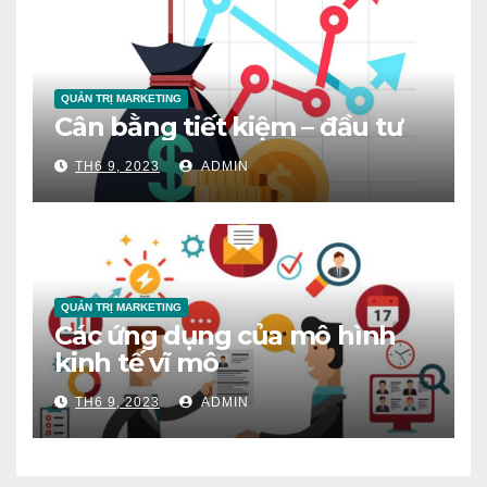
QUẢN TRỊ MARKETING
Cân bằng tiết kiệm – đầu tư
TH6 9, 2023
ADMIN
QUẢN TRỊ MARKETING
Các ứng dụng của mô hình
kinh tế vĩ mô
TH6 9, 2023
ADMIN