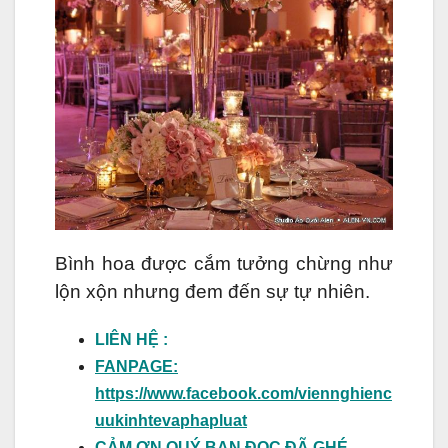
Bình hoa được cắm tưởng chừng như
lộn xộn nhưng đem đến sự tự nhiên.
LIÊN HỆ :
FANPAGE:
https://www.facebook.com/viennghienc
uukinhtevaphapluat
CẢM ƠN QUÝ BẠN ĐỌC ĐÃ GHÉ