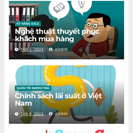
KỸ NĂNG SALE
Nghệ thuật thuyết phục
khách mua hàng
TH8 1, 2024
ADMIN
QUẢN TRỊ MARKETING
Chính sách lãi suất ở Việt
Nam
TH6 9, 2023
ADMIN