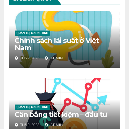
QUẢN TRỊ MARKETING
Chính sách lãi suất ở Việt
Nam
TH6 9, 2023
ADMIN
QUẢN TRỊ MARKETING
Cân bằng tiết kiệm – đầu tư
TH6 9, 2023
ADMIN