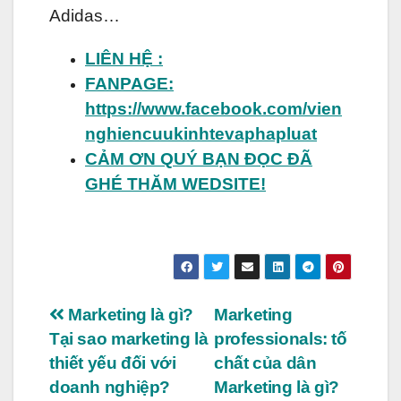
Adidas…
LIÊN HỆ :
FANPAGE:
https://www.facebook.com/vien
nghiencuukinhtevaphapluat
CẢM ƠN QUÝ BẠN ĐỌC ĐÃ
GHÉ THĂM WEDSITE!
Điều
Marketing là gì?
Marketing
Tại sao marketing là
professionals: tố
hướng
thiết yếu đối với
chất của dân
bài
doanh nghiệp?
Marketing là gì?