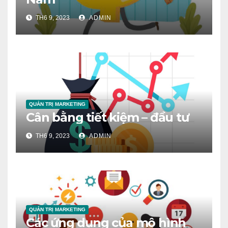
TH6 9, 2023
ADMIN
QUẢN TRỊ MARKETING
Cân bằng tiết kiệm – đầu tư
TH6 9, 2023
ADMIN
QUẢN TRỊ MARKETING
Các ứng dụng của mô hình