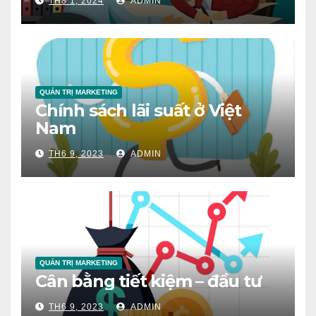
TH8 1, 2024
ADMIN
QUẢN TRỊ MARKETING
Chính sách lãi suất ở Việt
Nam
TH6 9, 2023
ADMIN
QUẢN TRỊ MARKETING
Cân bằng tiết kiệm – đầu tư
TH6 9, 2023
ADMIN