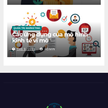
QUẢN TRỊ MARKETING
Các ứng dụng của mô hình
kinh tế vĩ mô
TH6 9, 2023
ADMIN