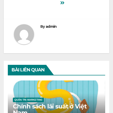
viết
By
admin
BÀI LIÊN QUAN
QUẢN TRỊ MARKETING
Chính sách lãi suất ở Việt
Nam