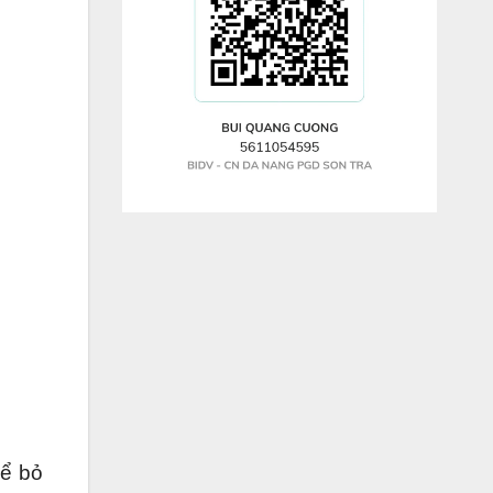
hể bỏ