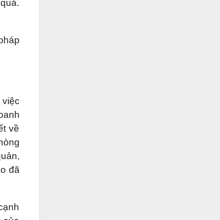
 quả.
 pháp
 việc
doanh
ết về
hòng
quản,
áo đã
 cạnh