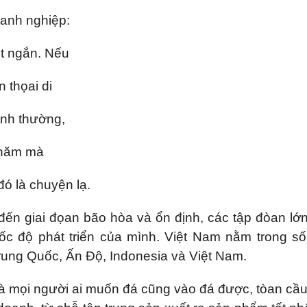
oanh nghiệp:
út ngắn. Nếu
 thọai di
ình thường,
t năm mà
đó là chuyện lạ.
 đến giai đọan bão hòa và ổn định, các tập đòan lớ
 tốc độ phát triển của mình. Việt Nam nằm trong s
rung Quốc, Ấn Độ, Indonesia và Việt Nam.
à mọi người ai muốn đá cũng vào đá được, tòan cầ