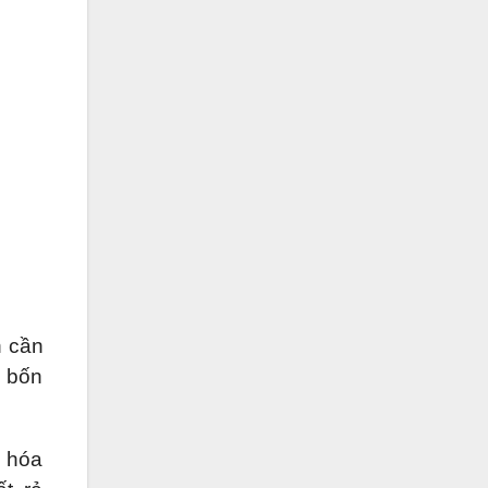
n cần
ố bốn
u hóa