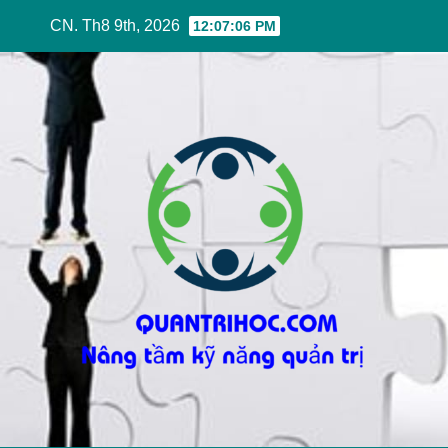
Skip
CN. Th8 9th, 2026
12:07:07 PM
to
content