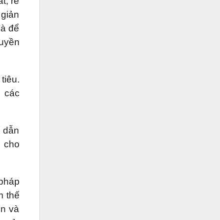
t, rẻ
 giản
Và để
ruyền
tiêu.
g các
ý dẫn
n cho
 pháp
m thế
ọn và