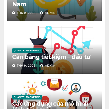
Nam
TH6 9, 2023
ADMIN
QUẢN TRỊ MARKETING
Cân bằng tiết kiệm – đầu tư
TH6 9, 2023
ADMIN
QUẢN TRỊ MARKETING
Các ứng dụng của mô hình