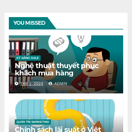
YOU MISSED
KỸ NĂNG SALE
Nghệ thuật thuyết phục
khách mua hàng
TH8 1, 2024
ADMIN
QUẢN TRỊ MARKETING
Chính sách lãi suất ở Việt