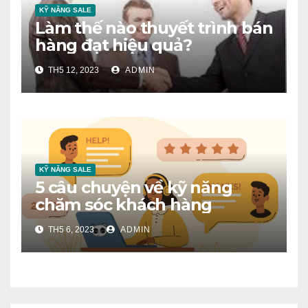
KỸ NĂNG SALE
Làm thế nào thuyết trình bán
hàng đạt hiệu quả?
TH5 12, 2023
ADMIN
KỸ NĂNG SALE
5 câu chuyện về kỹ năng
chăm sóc khách hàng
TH5 6, 2023
ADMIN