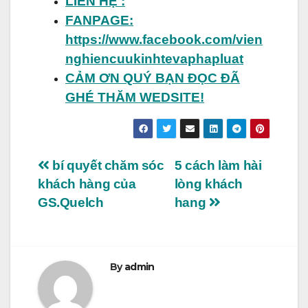
LIÊN HỆ :
FANPAGE:
https://www.facebook.com/vien
nghiencuukinhtevaphapluat
CẢM ƠN QUÝ BẠN ĐỌC ĐÃ
GHÉ THĂM WEDSITE!
Điều
bí quyết chăm sóc
5 cách làm hài
khách hàng của
lòng khách
hướng
GS.Quelch
hang
bài
viết
By
admin