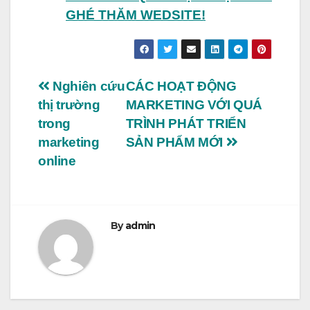
GHÉ THĂM WEDSITE!
Điều
Nghiên cứu
CÁC HOẠT ĐỘNG
thị trường
MARKETING VỚI QUÁ
hướng
trong
TRÌNH PHÁT TRIỂN
bài
marketing
SẢN PHẨM MỚI
online
viết
By
admin