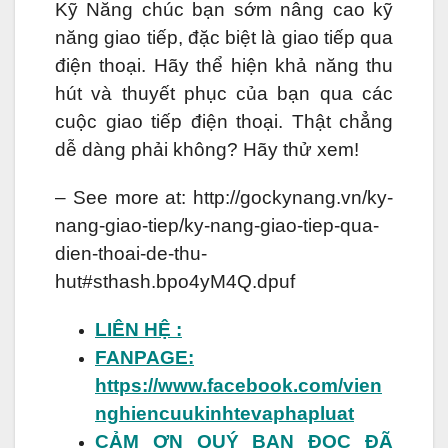
Kỹ Năng chúc bạn sớm nâng cao kỹ
năng giao tiếp, đặc biệt là giao tiếp qua
điện thoại. Hãy thể hiện khả năng thu
hút và thuyết phục của bạn qua các
cuộc giao tiếp điện thoại. Thật chẳng
dễ dàng phải không? Hãy thử xem!
– See more at: http://gockynang.vn/ky-
nang-giao-tiep/ky-nang-giao-tiep-qua-
dien-thoai-de-thu-
hut#sthash.bpo4yM4Q.dpuf
LIÊN HỆ :
FANPAGE:
https://www.facebook.com/vien
nghiencuukinhtevaphapluat
CẢM ƠN QUÝ BẠN ĐỌC ĐÃ