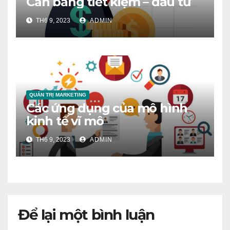
Cân bằng tiết kiệm – đầu tư
TH6 9, 2023
ADMIN
QUẢN TRỊ MARKETING
Các ứng dụng của mô hình
kinh tế vĩ mô
TH6 9, 2023
ADMIN
Để lại một bình luận