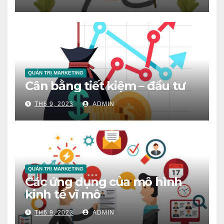
QUẢN TRỊ MARKETING
Cân bằng tiết kiệm – đầu tư
TH6 9, 2023
ADMIN
QUẢN TRỊ MARKETING
Các ứng dụng của mô hình
kinh tế vĩ mô
TH6 9, 2023
ADMIN