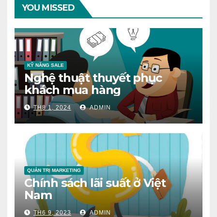
YOU MISSED
KỸ NĂNG SALE
Nghệ thuật thuyết phục
khách mua hàng
TH8 1, 2024
ADMIN
QUẢN TRỊ MARKETING
Chính sách lãi suất ở Việt
Nam
TH6 9, 2023
ADMIN