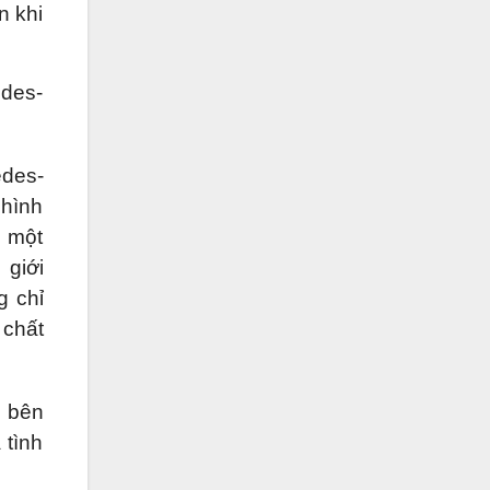
n khi
edes-
edes-
 hình
, một
 giới
g chỉ
 chất
i bên
 tình