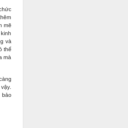
 chức
 thêm
nh mẽ
 kinh
ng và
ó thể
ữa mà
 càng
 vậy.
m bảo