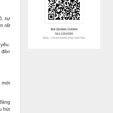
ộ, sự
m rất
 yếu.
 đền
a mới
đáng
u hút