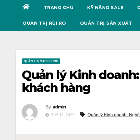
TRANG CHỦ
KỸ NĂNG SALE
QUẢN TRỊ RỦI RO
QUẢN TRỊ SẢN XUẤT
QUẢN TRỊ MARKETING
Quản lý Kinh doanh
khách hàng
By
admin
Quản lý Kinh doanh: Nghệ
TH5 12, 2023