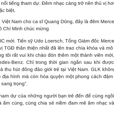
nổi tiếng tham dự. Đêm nhạc càng trở nên thú vị hơ
c biệt,
nz Việt Nam cho ca sĩ Quang Dũng, đây là đêm Merc
Hồ Chí Minh chúc mừng
C mới. Tiến sỹ Udo Loersch, Tổng Giám đốc Merc
ị TGĐ thân thiện nhất đã lên trao chìa khóa và mô
 tôi rất vui khi chào đón thêm một thành viên mới
des-Benz. Chỉ trong thời gian ngắn sau khi được
à thu hút đông đảo giới trẻ tại Việt Nam. GLK khôn
e địa hình mà còn hòa quyện một phong cách đậm
 sang trọng”.
tham dự của những người bạn trẻ đến để cùng ngồ
và ấm cúng, cùng chia sẻ niềm đam mê âm nhạc và