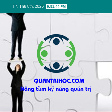
Skip
T7. Th8 8th, 2026
9:51:45 PM
to
content