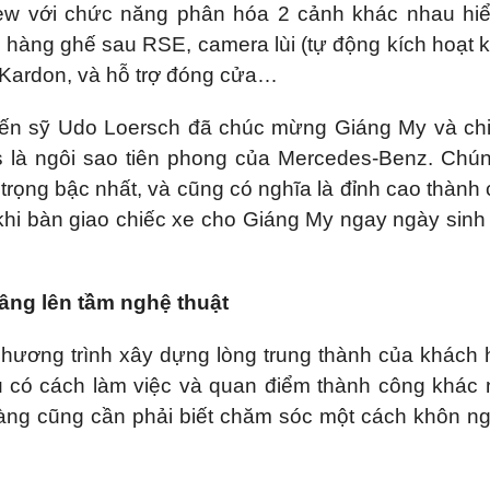
iew với chức năng phân hóa 2 cảnh khác nhau hiể
 ở hàng ghế sau RSE, camera lùi (tự động kích hoạt kh
 Kardon, và hỗ trợ đóng cửa…
, tiến sỹ Udo Loersch đã chúc mừng Giáng My và ch
ss là ngôi sao tiên phong của Mercedes-Benz. Chún
 trọng bậc nhất, và cũng có nghĩa là đỉnh cao thành
 khi bàn giao chiếc xe cho Giáng My ngay ngày sinh
âng lên tầm nghệ thuật
 chương trình xây dựng lòng trung thành của khách
u có cách làm việc và quan điểm thành công khác
hàng cũng cần phải biết chăm sóc một cách khôn n