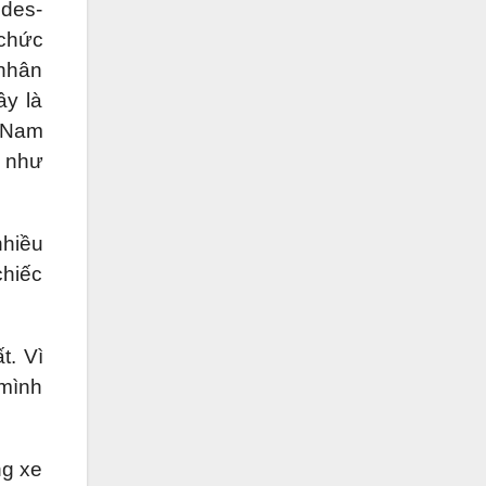
edes-
 chức
 nhân
ây là
t Nam
 như
nhiều
chiếc
t. Vì
 mình
ng xe