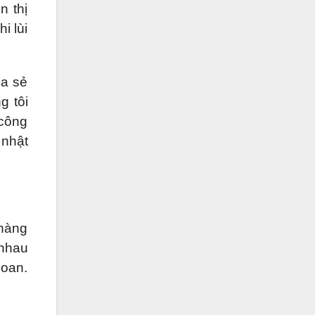
n thị
i lùi
ia sẻ
g tôi
 công
 nhật
 hàng
 nhau
goan.