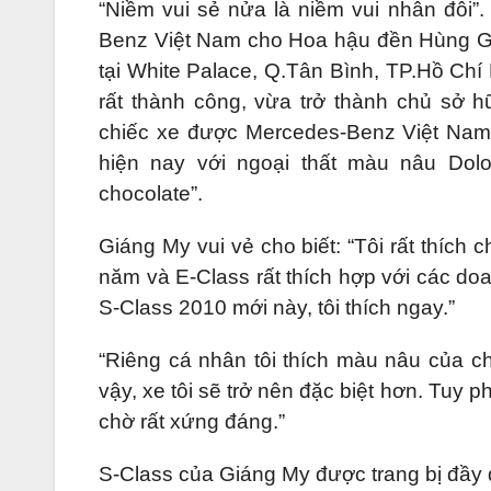
“Niềm vui sẻ nửa là niềm vui nhân đôi”
Benz Việt Nam cho Hoa hậu đền Hùng Giá
tại White Palace, Q.Tân Bình, TP.Hồ Ch
rất thành công, vừa trở thành chủ sở h
chiếc xe được Mercedes-Benz Việt Nam 
hiện nay với ngoại thất màu nâu Dol
chocolate”.
Giáng My vui vẻ cho biết: “Tôi rất thích 
năm và E-Class rất thích hợp với các do
S-Class 2010 mới này, tôi thích ngay.”
“Riêng cá nhân tôi thích màu nâu của c
vậy, xe tôi sẽ trở nên đặc biệt hơn. Tuy
chờ rất xứng đáng.”
S-Class của Giáng My được trang bị đầy 