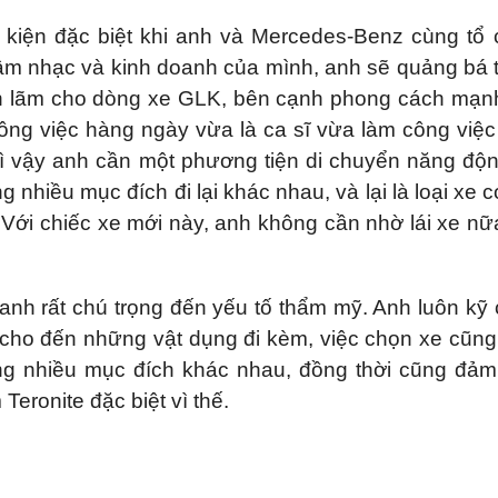
kiện đặc biệt khi anh và Mercedes-Benz cùng tổ
âm nhạc và kinh doanh của mình, anh sẽ quảng bá
ịch lãm cho dòng xe GLK, bên cạnh phong cách mạ
ông việc hàng ngày vừa là ca sĩ vừa làm công việc
 vì vậy anh cần một phương tiện di chuyển năng độ
 nhiều mục đích đi lại khác nhau, và lại là loại xe c
 Với chiếc xe mới này, anh không cần nhờ lái xe n
anh rất chú trọng đến yếu tố thẩm mỹ. Anh luôn kỹ
n cho đến những vật dụng đi kèm, việc chọn xe cũng
ng nhiều mục đích khác nhau, đồng thời cũng đả
eronite đặc biệt vì thế.