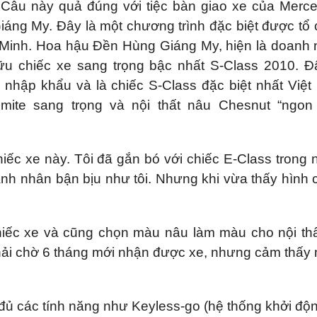
. Câu này quả đúng với tiệc bàn giao xe của Merc
ng My. Đây là một chương trình đặc biệt được tổ
í Minh. Hoa hậu Đền Hùng Giáng My, hiện là doanh
ữu chiếc xe sang trọng bậc nhất S-Class 2010. Đ
nhập khẩu và là chiếc S-Class đặc biệt nhất Việ
omite sang trọng và nội thất nâu Chesnut “ngon
chiếc xe này. Tôi đã gắn bó với chiếc E-Class trong 
anh nhân bận bịu như tôi. Nhưng khi vừa thấy hình 
hiếc xe và cũng chọn màu nâu làm màu cho nội thấ
 phải chờ 6 tháng mới nhận được xe, nhưng cảm thấy
đủ các tính năng như Keyless-go (hệ thống khởi độ