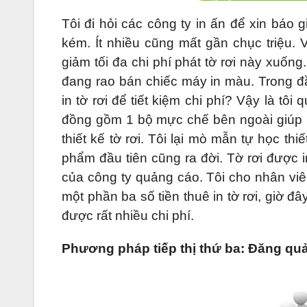
Tôi đi hỏi các công ty in ấn để xin báo g
kém. Ít nhiều cũng mất gần chục triệu. 
giảm tối đa chi phí phát tờ rơi này xuống
đang rao bán chiếc máy in màu. Trong đầu
in tờ rơi để tiết kiệm chi phí? Vậy là tôi
đồng gồm 1 bộ mực chế bên ngoài giúp bạn
thiết kế tờ rơi. Tôi lại mò mẫn tự học t
phẩm đầu tiên cũng ra đời. Tờ rơi được i
của công ty quảng cáo. Tôi cho nhân viê
một phần ba số tiền thuê in tờ rơi, giờ đây
được rất nhiều chi phí.
Phương pháp tiếp thị thứ ba: Đăng quả