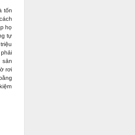
à tốn
 cách
ặp họ
ng tự
triệu
 phải
g sản
ờ rơi
 bằng
 kiệm