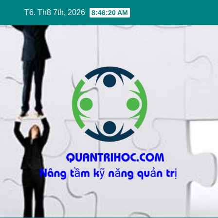
Skip
T6. Th8 7th, 2026
8:46:21 AM
to
content