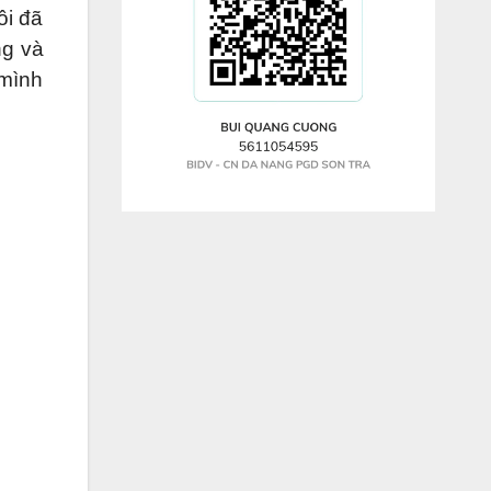
ôi đã
ng và
 mình