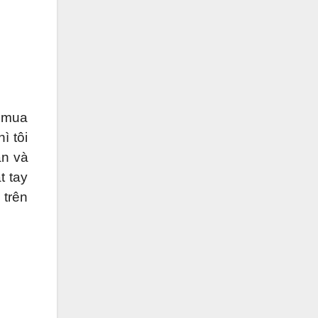
a mua
ì tôi
àn và
t tay
 trên