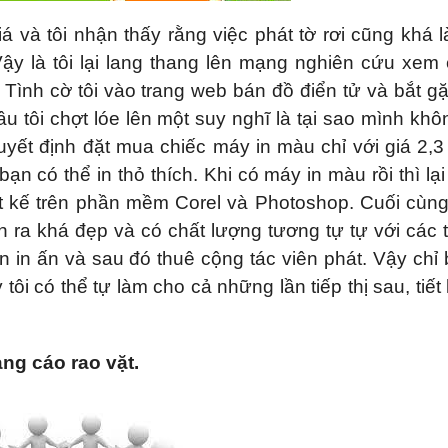
iá và tôi nhận thấy rằng việc phát tờ rơi cũng khá l
Vậy là tôi lại lang thang lên mạng nghiên cứu xem
. Tình cờ tôi vào trang web bán đồ điển tử và bắt g
 tôi chợt lóe lên một suy nghĩ là tại sao mình khô
 quyết định đặt mua chiếc máy in màu chỉ với giá 2,3 
 có thể in thỏ thích. Khi có máy in màu rồi thì lại
hiết kế trên phần mềm Corel và Photoshop. Cuối cùn
n ra khá đẹp và có chất lượng tương tự tự với các t
n in ấn và sau đó thuê cộng tác viên phát. Vậy chỉ
 tôi có thể tự làm cho cả những lần tiếp thị sau, tiết
ng cáo rao vặt.