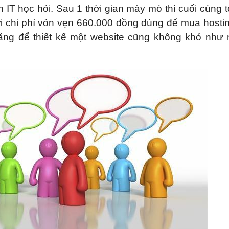
àn IT học hỏi. Sau 1 thời gian mày mò thì cuối cùng t
với chi phí vỏn vẹn 660.000 đồng dùng để mua hosti
n rằng để thiết kế một website cũng không khó như