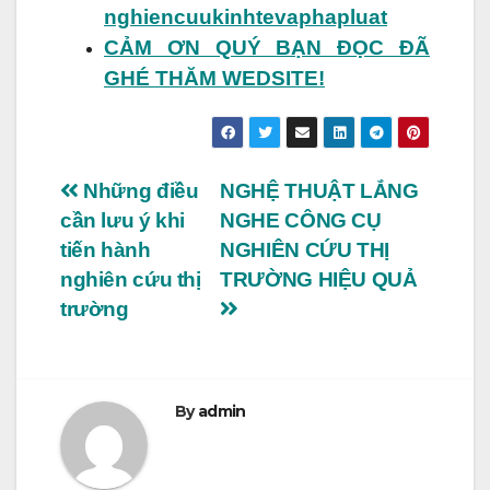
nghiencuukinhtevaphapluat
CẢM ƠN QUÝ BẠN ĐỌC ĐÃ
GHÉ THĂM WEDSITE!
Điều
Những điều
NGHỆ THUẬT LẮNG
cần lưu ý khi
NGHE CÔNG CỤ
hướng
tiến hành
NGHIÊN CỨU THỊ
bài
nghiên cứu thị
TRƯỜNG HIỆU QUẢ
trường
viết
By
admin