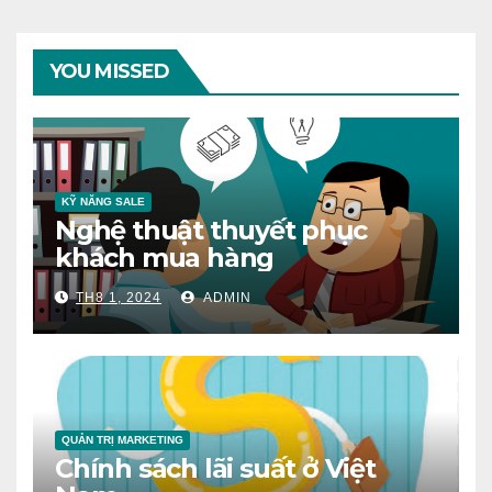
YOU MISSED
KỸ NĂNG SALE
Nghệ thuật thuyết phục
khách mua hàng
TH8 1, 2024
ADMIN
QUẢN TRỊ MARKETING
Chính sách lãi suất ở Việt