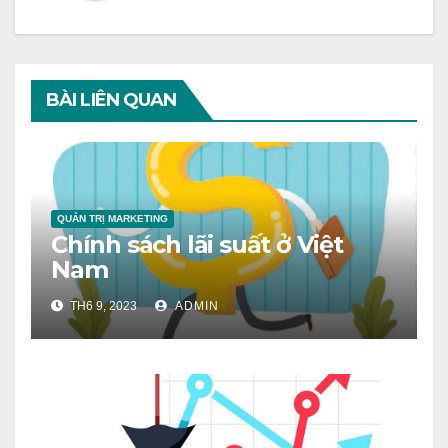
BÀI LIÊN QUAN
QUẢN TRỊ MARKETING
Chính sách lãi suất ở Việt
Nam
TH6 9, 2023
ADMIN