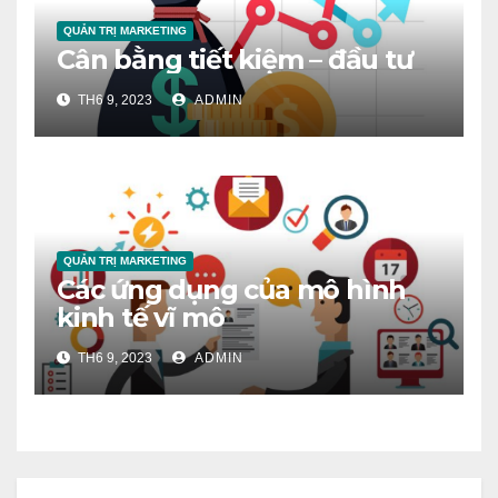
QUẢN TRỊ MARKETING
Cân bằng tiết kiệm – đầu tư
TH6 9, 2023
ADMIN
QUẢN TRỊ MARKETING
Các ứng dụng của mô hình
kinh tế vĩ mô
TH6 9, 2023
ADMIN