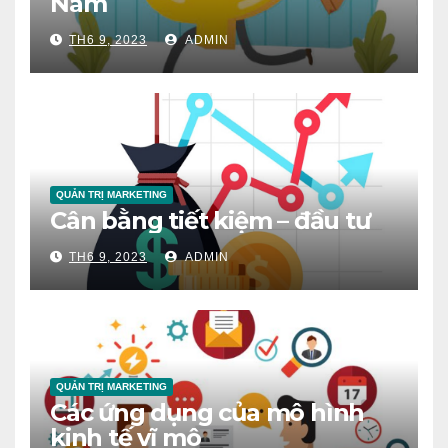
Nam
TH6 9, 2023
ADMIN
QUẢN TRỊ MARKETING
Cân bằng tiết kiệm – đầu tư
TH6 9, 2023
ADMIN
QUẢN TRỊ MARKETING
Các ứng dụng của mô hình
kinh tế vĩ mô